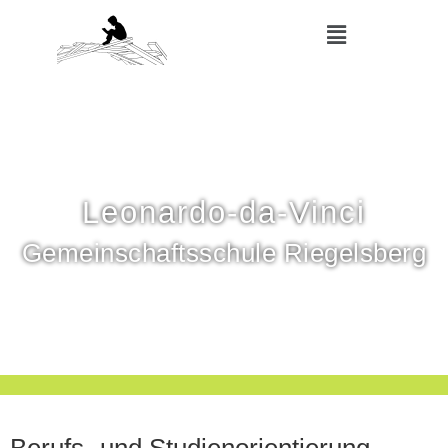
Leonardo-da-Vinci
Gemeinschaftsschule Riegelsberg